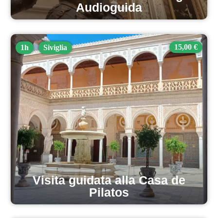
Audioguida
15,00 €
1h
Siviglia
Visita guidata alla Casa de
Pilatos