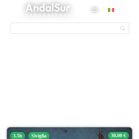
Tour a Siviglia
30,00 €
3.5h
Siviglia