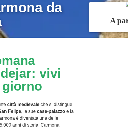
armona da
a
romana
dejar: vivi
 giorno
ente
città medievale
che si distingue
 San Felipe
, le sue
case-palazzo
e la
 Carmona è diventata una delle
 5.000 anni di storia, Carmona