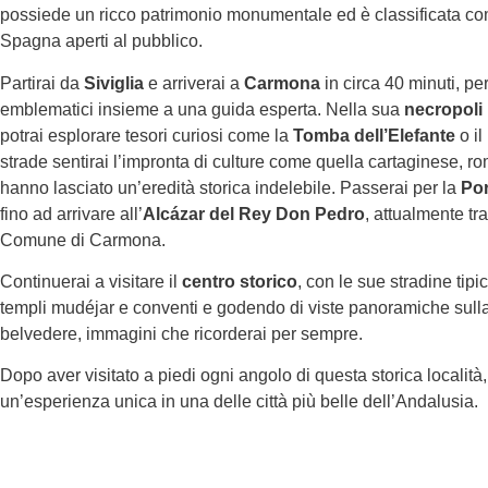
possiede un ricco patrimonio monumentale ed è classificata come
Spagna aperti al pubblico.
Partirai da
Siviglia
e arriverai a
Carmona
in circa 40 minuti, per
emblematici insieme a una guida esperta. Nella sua
necropoli
potrai esplorare tesori curiosi come la
Tomba dell’Elefante
o il
strade sentirai l’impronta di culture come quella cartaginese, 
hanno lasciato un’eredità storica indelebile. Passerai per la
Por
fino ad arrivare all’
Alcázar del Rey Don Pedro
, attualmente tr
Comune di Carmona.
Continuerai a visitare il
centro storico
, con le sue stradine ti
templi mudéjar e conventi e godendo di viste panoramiche sull
belvedere, immagini che ricorderai per sempre.
Dopo aver visitato a piedi ogni angolo di questa storica località,
un’esperienza unica in una delle città più belle dell’Andalusia.