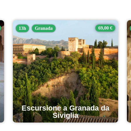
69,00 €
13h
Granada
Escursione a Granada da
Siviglia