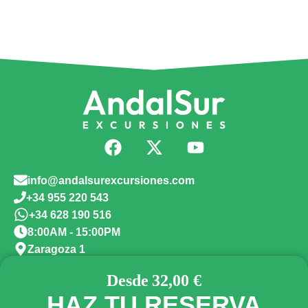
info@andalsurexcursiones.com
+34 955 220 543
+34 628 190 516
8:00AM - 15:00PM
Zaragoza 1
Blog
Política de privacidad
Política de cookies
32,00 €
HAZ TU RESERVA
Condiciones generales
Aviso Legal