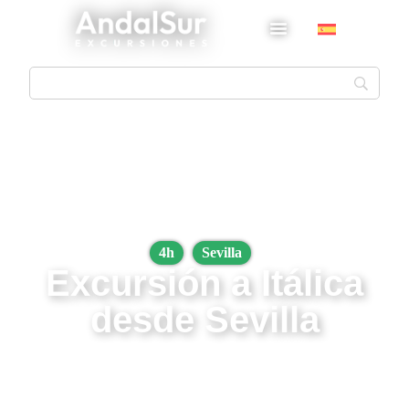
4h
Sevilla
Excursión a Itálica
desde Sevilla