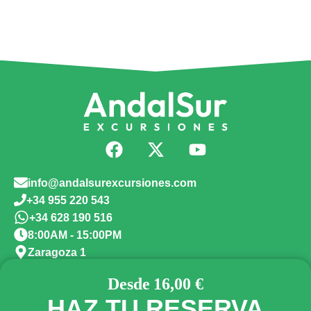
info@andalsurexcursiones.com
+34 955 220 543
+34 628 190 516
8:00AM - 15:00PM
Zaragoza 1
Blog
Política de privacidad
Política de cookies
16,00 €
HAZ TU RESERVA
Condiciones generales
Aviso Legal