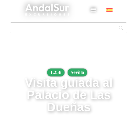
1.25h
Sevilla
Visita guiada al
Palacio de Las
Dueñas