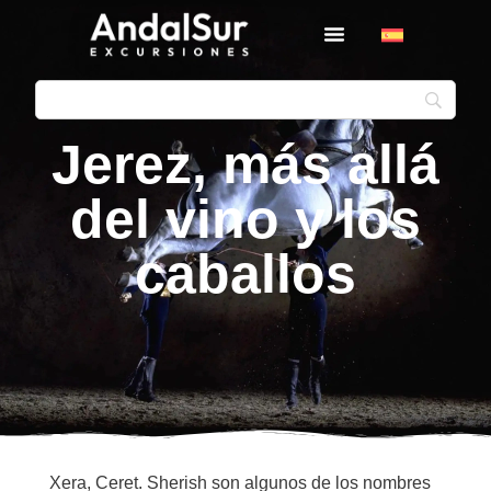
Jerez, más allá
del vino y los
caballos
Xera, Ceret. Sherish son algunos de los nombres